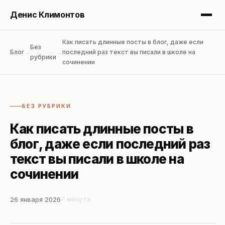
Денис Климонтов
Как писать длинные посты в блог, даже если
Без
Блог
→
→
последний раз текст вы писали в школе на
рубрики
сочинении
Блог
Услуги
БЕЗ РУБРИКИ
Как писать длинные посты в
Консалтинг
блог, даже если последний раз
текст вы писали в школе на
Аудит
сочинении
Об авторе
26 января 2026
1 минута